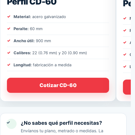
Perfil CD-60
Pe
Material:
acero galvanizado
Ma
Peralte:
60 mm
Pe
Ancho útil:
900 mm
An
Calibres:
22 (0.76 mm) y 20 (0.90 mm)
Ca
Longitud:
fabricación a medida
Lo
Cotizar CD-60
✓
¿No sabes qué perfil necesitas?
Envíanos tu plano, metrado o medidas. La