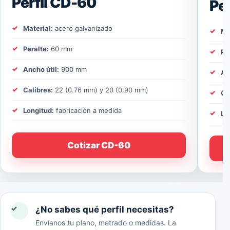
Perfil CD-60
Pe
Material:
acero galvanizado
Ma
Peralte:
60 mm
Pe
Ancho útil:
900 mm
An
Calibres:
22 (0.76 mm) y 20 (0.90 mm)
Ca
Longitud:
fabricación a medida
Lo
Cotizar CD-60
✓
¿No sabes qué perfil necesitas?
Envíanos tu plano, metrado o medidas. La