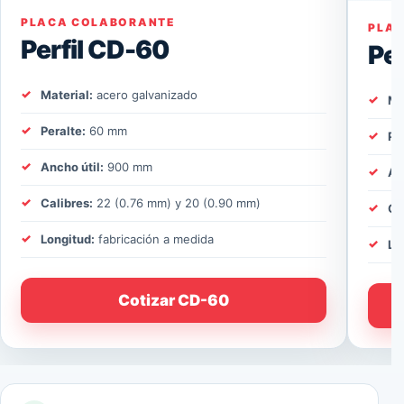
PLACA COLABORANTE
PLA
Perfil CD-60
Pe
Material:
acero galvanizado
Ma
Peralte:
60 mm
Pe
Ancho útil:
900 mm
An
Calibres:
22 (0.76 mm) y 20 (0.90 mm)
Ca
Longitud:
fabricación a medida
Lo
Cotizar CD-60