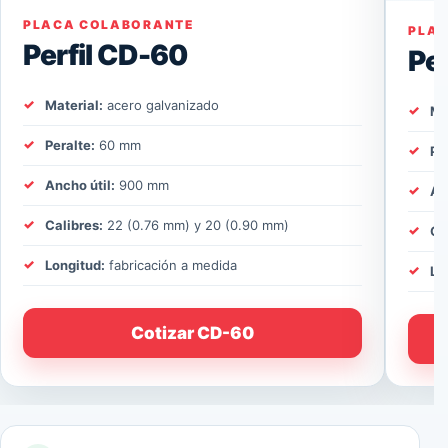
PLACA COLABORANTE
PLA
Perfil CD-60
Pe
Material:
acero galvanizado
Ma
Peralte:
60 mm
Pe
Ancho útil:
900 mm
An
Calibres:
22 (0.76 mm) y 20 (0.90 mm)
Ca
Longitud:
fabricación a medida
Lo
Cotizar CD-60