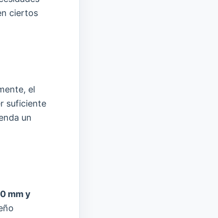
en ciertos
mente, el
 suficiente
ienda un
0 mm y
seño