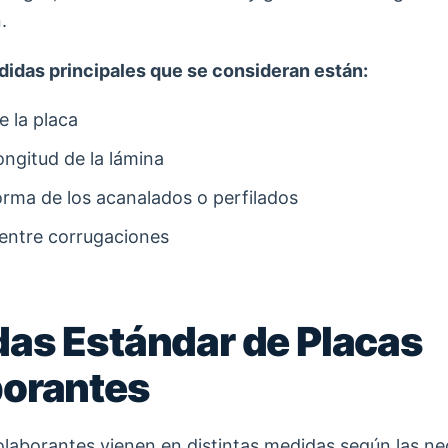
.
didas principales que se consideran están:
e la placa
ongitud de la lámina
forma de los acanalados o perfilados
 entre corrugaciones
as Estándar de Placas
orantes
olaborantes vienen en distintas medidas según las n