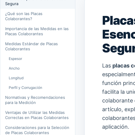
Segura
¿Qué son las Placas
Placa
Colaborantes?
Importancia de las Medidas en las
Esenc
Placas Colaborantes
Segu
Medidas Estándar de Placas
Colaborantes
Espesor
Las
placas c
Ancho
especialment
Longitud
función prin
Perfil y Corrugación
facilita la u
Normativas y Recomendaciones
colaborante q
para la Medición
artículo, exp
Ventajas de Utilizar las Medidas
colaborantes
Correctas en Placas Colaborantes
aplicación.
Consideraciones para la Selección
de Placas Colaborantes