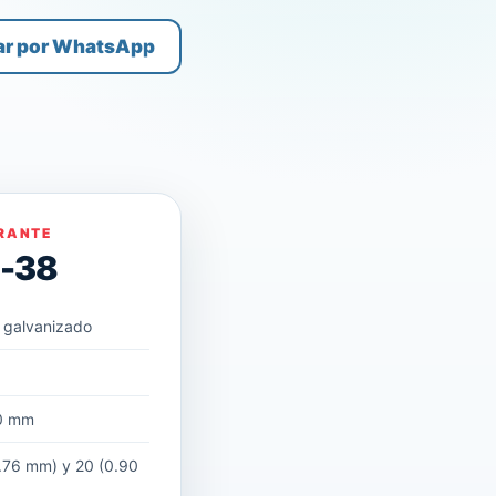
ar por WhatsApp
RANTE
D-38
 galvanizado
m
0 mm
.76 mm) y 20 (0.90