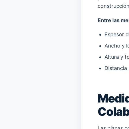
construcción
Entre las me
Espesor d
Ancho y l
Altura y 
Distancia
Medid
Colab
Las placas c