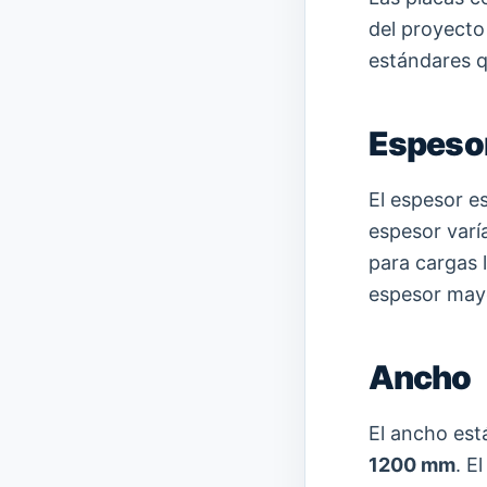
del proyecto
estándares qu
Espeso
El espesor e
espesor varí
para cargas 
espesor mayo
Ancho
El ancho est
1200 mm
. E