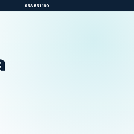
958 551 199
a