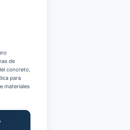
ero
mas de
del concreto,
lica para
de materiales
?