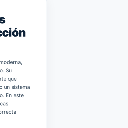
s
cción
 moderna,
o. Su
nte que
do un sistema
o. En este
acas
orrecta