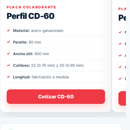
PLACA COLABORANTE
PLA
Perfil CD-60
Pe
Material:
acero galvanizado
Ma
Peralte:
60 mm
Pe
Ancho útil:
900 mm
An
Calibres:
22 (0.76 mm) y 20 (0.90 mm)
Ca
Longitud:
fabricación a medida
Lo
Cotizar CD-60