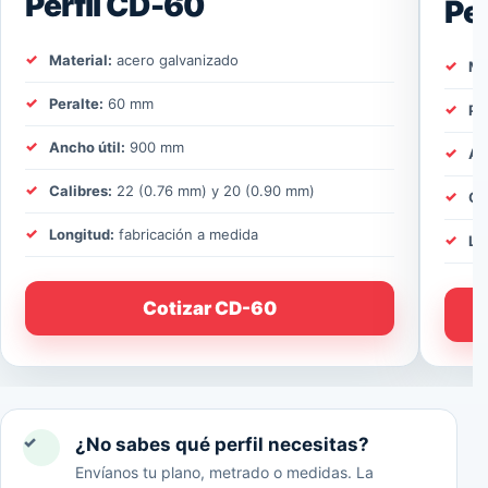
Perfil CD-60
Pe
Material:
acero galvanizado
Ma
Peralte:
60 mm
Pe
Ancho útil:
900 mm
An
Calibres:
22 (0.76 mm) y 20 (0.90 mm)
Ca
Longitud:
fabricación a medida
Lo
Cotizar CD-60
✓
¿No sabes qué perfil necesitas?
Envíanos tu plano, metrado o medidas. La