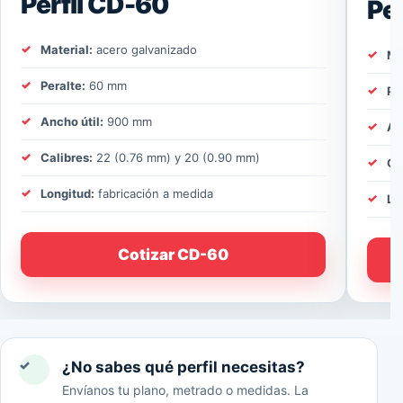
Perfil CD-60
Pe
Material:
acero galvanizado
Ma
Peralte:
60 mm
Pe
Ancho útil:
900 mm
An
Calibres:
22 (0.76 mm) y 20 (0.90 mm)
Ca
Longitud:
fabricación a medida
Lo
Cotizar CD-60
✓
¿No sabes qué perfil necesitas?
Envíanos tu plano, metrado o medidas. La