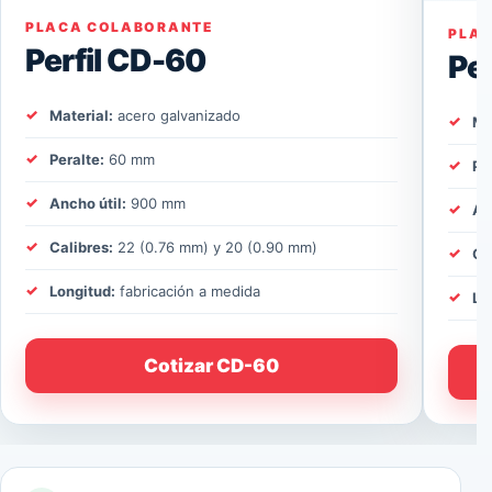
PLACA COLABORANTE
PLA
Perfil CD-60
Pe
Material:
acero galvanizado
Ma
Peralte:
60 mm
Pe
Ancho útil:
900 mm
An
Calibres:
22 (0.76 mm) y 20 (0.90 mm)
Ca
Longitud:
fabricación a medida
Lo
Cotizar CD-60