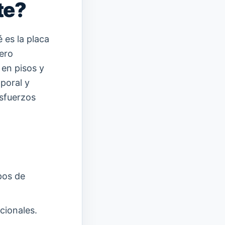
te?
 es la placa
ero
 en pisos y
poral y
esfuerzos
mpos de
cionales.