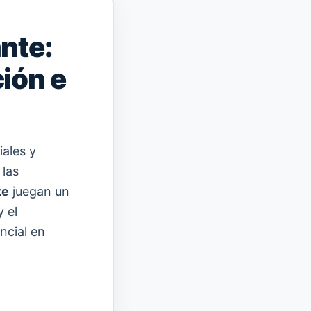
nte:
ión e
ales y
 las
te
juegan un
y el
ncial en