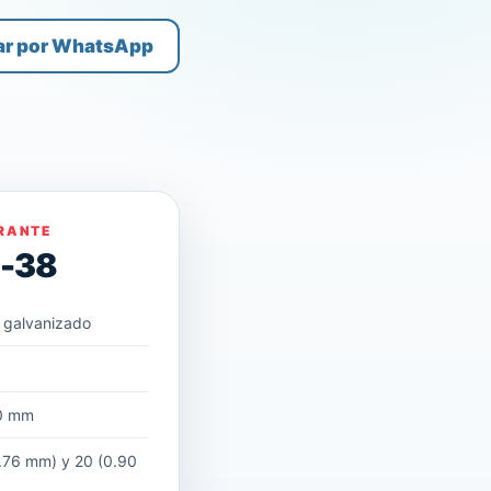
ar por WhatsApp
RANTE
D-38
 galvanizado
m
0 mm
.76 mm) y 20 (0.90