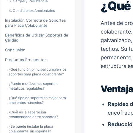
¿Qué 
3. Cargas y Resistencia
4. Condiciones Ambientales
Instalación Correcta de Soportes
Antes de pro
para Placa Colaborante
colaborante.
Beneficios de Utilizar Soportes de
galvanizado,
Calidad
techos. Su f
Conclusión
permanente, 
Preguntas Frecuentes
estructurales
¿Qué función principal cumplen los
soportes para placa colaborante?
¿Puedo reutilizar los soportes
Ventaja
metálicos regulables?
¿Qué tipo de soporte es mejor para
ambientes húmedos?
Rapidez d
encofrado
¿Cuál es la separación
recomendada entre soportes?
Reducció
¿Se puede instalar la placa
colaborante sin soportes?