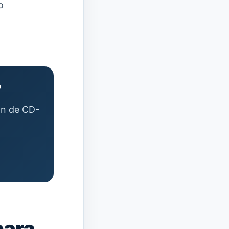
o
?
ión de CD-
para