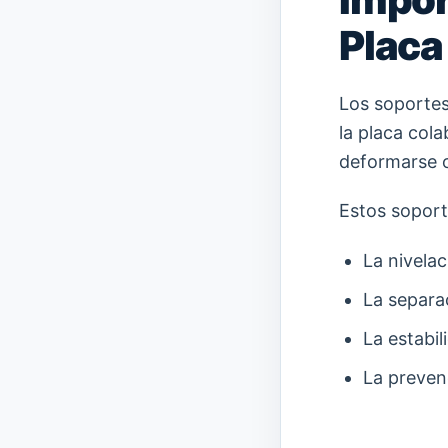
Placa
Los soportes
la placa cola
deformarse o
Estos soport
La nivela
La separac
La estabil
La preven