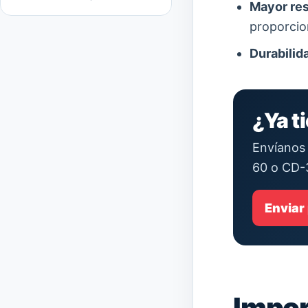
Mayor res
proporcio
Durabilid
¿Ya t
Envíanos 
60 o CD-
Enviar
Impor