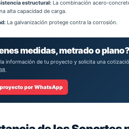
istencia estructural:
La combinación acero-concret
na alta capacidad de carga.
ad:
La galvanización protege contra la corrosión.
ienes medidas, metrado o plano
la información de tu proyecto y solicita una cotizac
38.
 proyecto por WhatsApp
tancia de los Soportes 