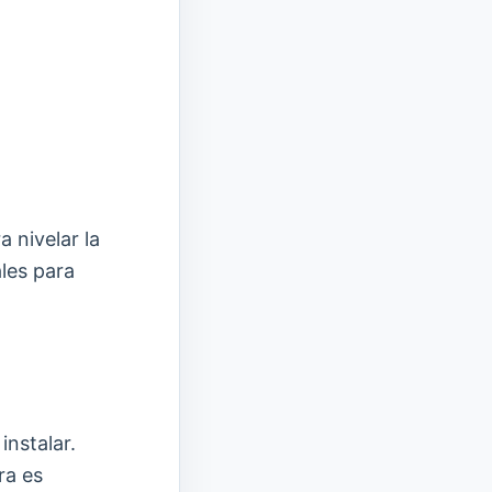
 nivelar la
ales para
instalar.
ra es