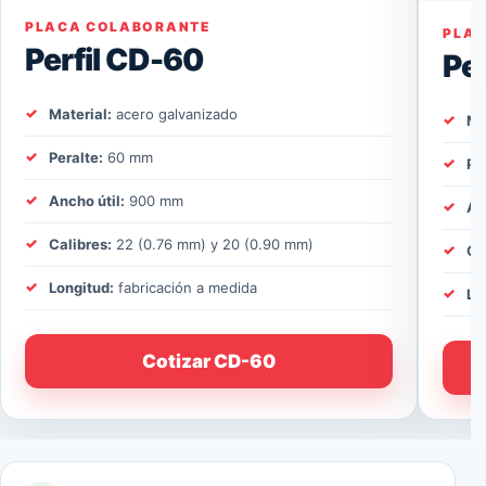
PLACA COLABORANTE
PLA
Perfil CD-60
Pe
Material:
acero galvanizado
Ma
Peralte:
60 mm
Pe
Ancho útil:
900 mm
An
Calibres:
22 (0.76 mm) y 20 (0.90 mm)
Ca
Longitud:
fabricación a medida
Lo
Cotizar CD-60