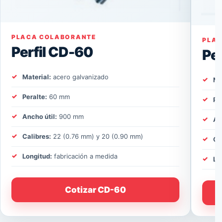
PLACA COLABORANTE
PLA
Perfil CD-60
Pe
Material:
acero galvanizado
Ma
Peralte:
60 mm
Pe
Ancho útil:
900 mm
An
Calibres:
22 (0.76 mm) y 20 (0.90 mm)
Ca
Longitud:
fabricación a medida
Lo
Cotizar CD-60