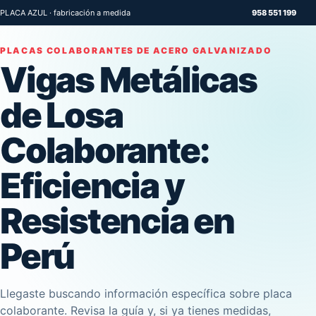
PLACA AZUL · fabricación a medida
958 551 199
PLACAS COLABORANTES DE ACERO GALVANIZADO
Vigas Metálicas
de Losa
Colaborante:
Eficiencia y
Resistencia en
Perú
Llegaste buscando información específica sobre placa
colaborante. Revisa la guía y, si ya tienes medidas,