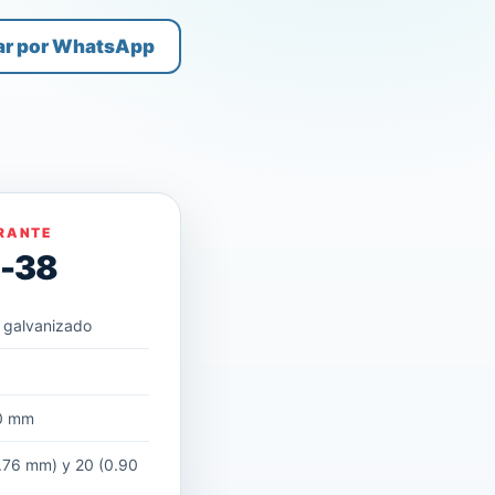
ar por WhatsApp
RANTE
D-38
 galvanizado
m
0 mm
.76 mm) y 20 (0.90