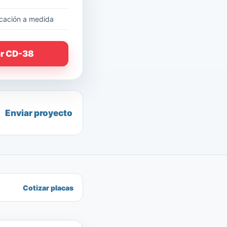
cación a medida
ar CD-38
Enviar proyecto
Cotizar placas