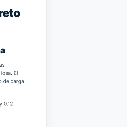
reto
ca
as
losa. El
o de carga
y 0.12