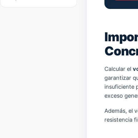
Impor
Concr
Calcular el
v
garantizar q
insuficiente
exceso gener
Además, el v
resistencia f