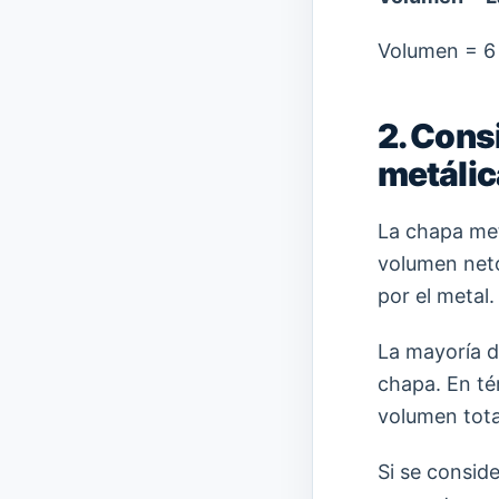
Volumen = 6 
2. Cons
metálic
La chapa met
volumen neto
por el metal.
La mayoría d
chapa. En té
volumen tota
Si se consid