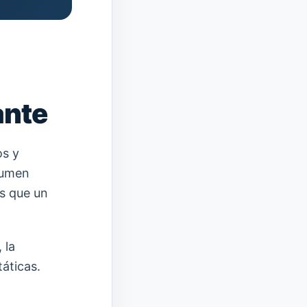
ante
os y
olumen
as que un
 la
táticas.