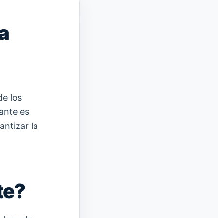
a
a
de los
ante es
antizar la
te?