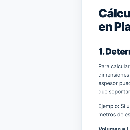
Cálcu
en Pl
1. Dete
Para calcula
dimensiones d
espesor pued
que soportar
Ejemplo: Si 
metros de es
Volumen = L