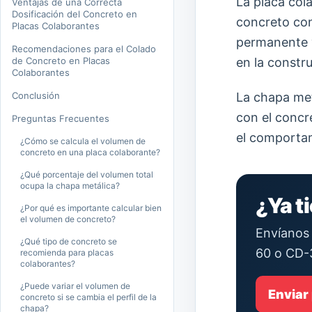
La placa col
Ventajas de una Correcta
Dosificación del Concreto en
concreto con
Placas Colaborantes
permanente y
Recomendaciones para el Colado
de Concreto en Placas
en la constr
Colaborantes
La chapa metá
Conclusión
con el concr
Preguntas Frecuentes
el comportam
¿Cómo se calcula el volumen de
concreto en una placa colaborante?
¿Qué porcentaje del volumen total
ocupa la chapa metálica?
¿Ya t
¿Por qué es importante calcular bien
el volumen de concreto?
Envíanos 
¿Qué tipo de concreto se
60 o CD-
recomienda para placas
colaborantes?
¿Puede variar el volumen de
Enviar
concreto si se cambia el perfil de la
chapa?