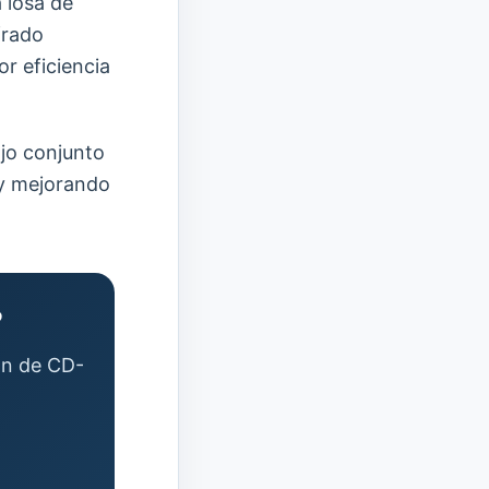
 losa de
frado
r eficiencia
ajo conjunto
 y mejorando
?
ión de CD-