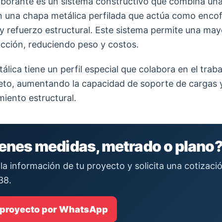
aborante es un sistema constructivo que combina una
 una chapa metálica perfilada que actúa como enco
 refuerzo estructural. Este sistema permite una mayo
ucción, reduciendo peso y costos.
lica tiene un perfil especial que colabora en el trab
eto, aumentando la capacidad de soporte de cargas
iento estructural.
ienes medidas, metrado o plano
la información de tu proyecto y solicita una cotizac
38.
 proyecto por WhatsApp