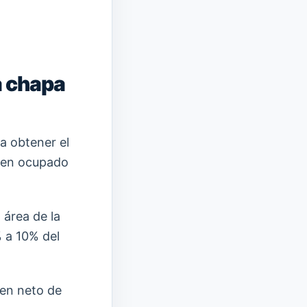
a chapa
a obtener el
umen ocupado
 área de la
 a 10% del
men neto de