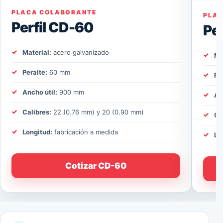
PLACA COLABORANTE
PLA
Perfil CD-60
Pe
Material:
acero galvanizado
Ma
Peralte:
60 mm
Pe
Ancho útil:
900 mm
An
Calibres:
22 (0.76 mm) y 20 (0.90 mm)
Ca
Longitud:
fabricación a medida
Lo
Cotizar CD-60