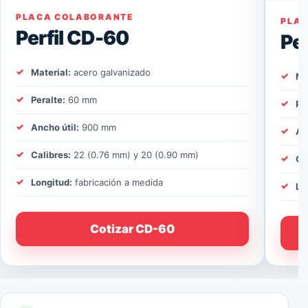
PLACA COLABORANTE
PLA
Perfil CD-60
Pe
Material:
acero galvanizado
Ma
Peralte:
60 mm
Pe
Ancho útil:
900 mm
An
Calibres:
22 (0.76 mm) y 20 (0.90 mm)
Ca
Longitud:
fabricación a medida
Lo
Cotizar CD-60